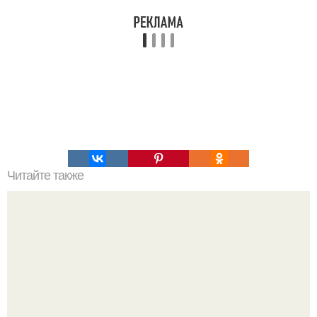
Читайте также
Археологи на раскопках пазырыкского кургана на Алтае