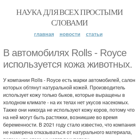
НАУКА ДЛЯ ВСЕХ ПРОСТЫМИ
СЛОВАМИ
главная
новости
статьи
В автомобилях Rolls - Royce
используется кожа животных.
У компании Rolls - Royce есть марки автомобилей, салон
которых обтянут натуральной кожей. Производитель
использует кожу только быков, которые выращены в
холодном климате - на их телах нет укусов насекомых.
Также они никогда не используют кожу коров, потому что
на ней могут быть растяжки, возникшие во время
беременности. В 2021 году стало известно, что компания
не намерена отказываться от натурального материала,