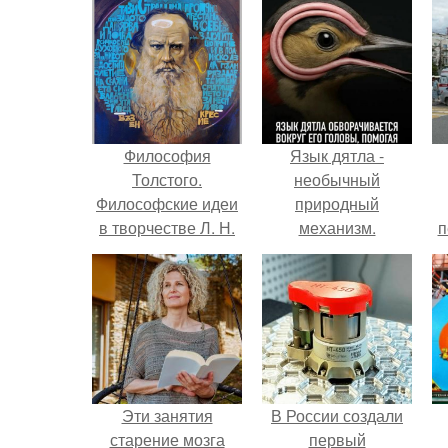
Философия
Язык дятла -
Толстого.
необычный
Философские идеи
природный
в творчестве Л. Н.
механизм.
п
Толстого.
Эти занятия
В России создали
старение мозга
первый