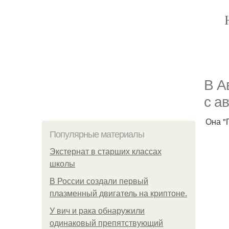
В А
с а
Она "
Популярные материалы
Экстернат в старших классах
школы
В России создали первый
плазменный двигатель на криптоне.
У вич и рака обнаружили
одинаковый препятствующий