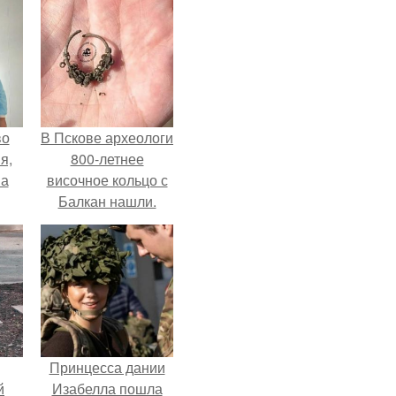
во
В Пскове археологи
я,
800-летнее
на
височное кольцо с
Балкан нашли.
Принцесса дании
й
Изабелла пошла