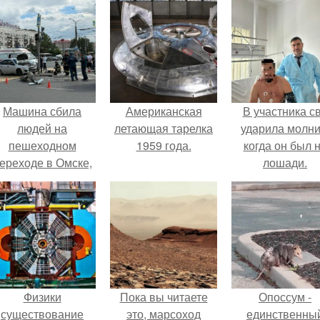
Машина сбила
Американская
В участника с
людей на
летающая тарелка
ударила молни
пешеходном
1959 года.
когда он был 
ереходе в Омске,
лошади.
пострадали 8
человек.
Физики
Пока вы читаете
Опоссум -
существование
это, марсоход
единственны