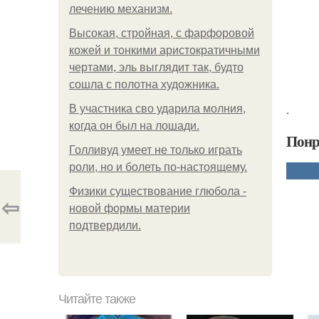
лечению механизм.
Высокая, стройная, с фарфоровой
кожей и тонкими аристократичными
чертами, эль выглядит так, будто
сошла с полотна художника.
.
В участника сво ударила молния,
когда он был на лошади.
Понр
Голливуд умеет не только играть
роли, но и болеть по-настоящему.
Физики существование глюбола -
⇦
новой формы материи
подтвердили.
Читайте также