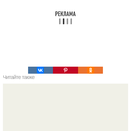
Читайте также
Мифические птицы. В мифологии разных стран большое