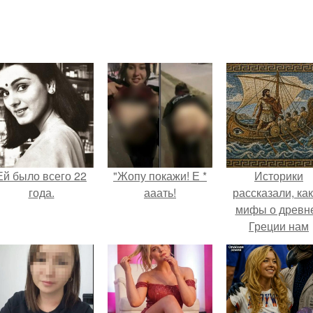
Ей было всего 22
"Жопу покажи! Е *
Историки
года.
ааать!
рассказали, ка
мифы о древн
Греции нам
навязало кино