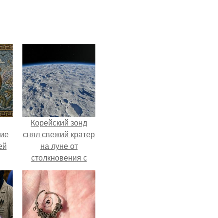
Корейский зонд
кие
снял свежий кратер
ей
на луне от
столкновения с
.
обломком Falcon 9.