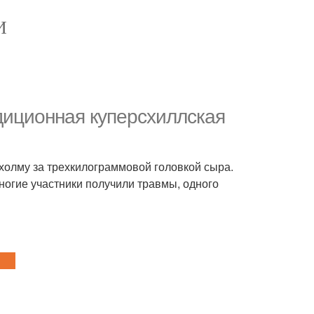
И
диционная куперсхиллская
 холму за трехкилограммовой головкой сыра.
ногие участники получили травмы, одного