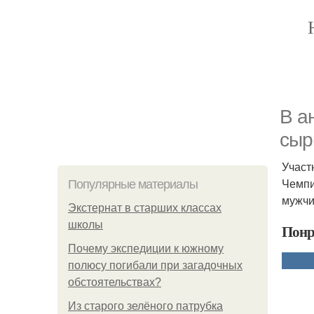
В а
сыр
Участ
Чемпи
Популярные материалы
мужчи
Экстернат в старших классах
школы
Понр
Почему экспедиции к южному
полюсу погибали при загадочных
обстоятельствах?
Из старого зелёного патрубка