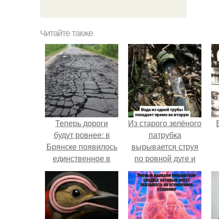
Читайте также
Теперь дороги
Из старого зелёного
будут ровнее: в
патрубка
Брянске появилось
вырывается струя
единственное в
по ровной дуге и
нашей стране
точно попадает в
серийное
отверстие нижней
производство
трубы.
асфальтоукладчиков.