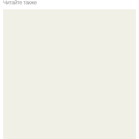
Читайте также
Большой взрыв. Что стало причиной большого взрыва?
Я Алина, мне 31 год, люблю домашние вечера, вкусные
ужины и прогулки после дождя.