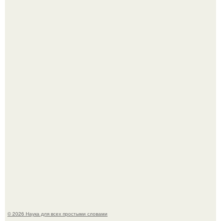
Язык дятла - необычный природный механизм.
Вихревые микро - ГЭС на реке с малым перепадом
высоты: вода закручивается в бетонной камере и
вращает вертикальную турбину.
© 2026 Наука для всех простыми словами