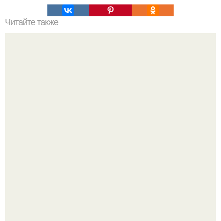
Читайте также
Почему сбываются предсказания?
В архангельской области утонул маленький ребёнок,
которого отец оставил без присмотра.