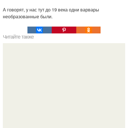
А говорят, у нас тут до 19 века одни варвары
необразованные были.
Читайте также
Онгон. Вхождение в ОНГОН. В бурятском шаманизме
термин онгон означает "Божество, дух".