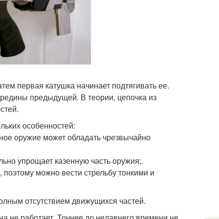
тем первая катушка начинает подтягивать ее.
ередины предыдущей. В теории, цепочка из
стей.
ольких особенностей:
обное оружие может обладать чрезвычайно
ельно упрощает казенную часть оружия;.
, поэтому можно вести стрельбу тонкими и
 полным отсутствием движущихся частей.
на не работает. Точнее до недавнего времени не