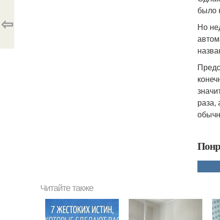
было 
⇦
Но не
автом
назван
Предс
конеч
значи
раза,
обычн
Понр
Читайте также