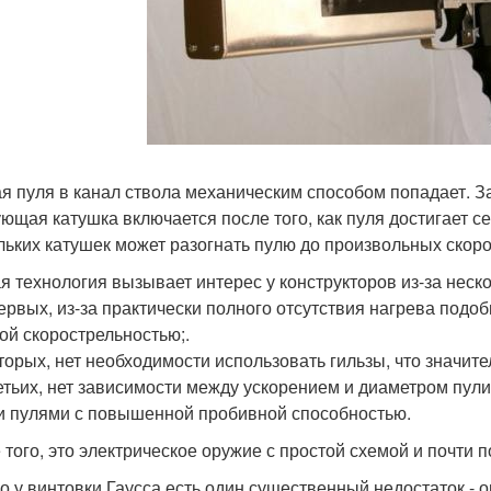
я пуля в канал ствола механическим способом попадает. За
ющая катушка включается после того, как пуля достигает с
льких катушек может разогнать пулю до произвольных скоро
я технология вызывает интерес у конструкторов из-за неск
первых, из-за практически полного отсутствия нагрева под
ой скорострельностью;.
вторых, нет необходимости использовать гильзы, что значит
ретьих, нет зависимости между ускорением и диаметром пули
и пулями с повышенной пробивной способностью.
 того, это электрическое оружие с простой схемой и почти
о у винтовки Гаусса есть один существенный недостаток - о