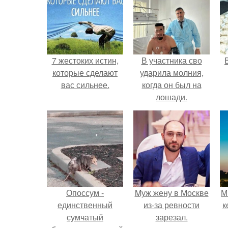
7 жестоких истин,
В участника сво
которые сделают
ударила молния,
вас сильнее.
когда он был на
лошади.
Опоссум -
Mуж жену в Москве
М
единственный
из-за ревности
к
сумчатый
зарезал.