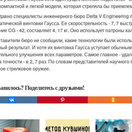
компактной и легкой модели, которая стреляла бы приемл
давно специалисты инженерного бюро Delta V Engineering 
атической винтовки Гаусса. Ее скорострельность - 7, 7 выс
ие CG - 42, составляет 4, 17 кг. Оно использует патроны ка
тавители бюро не сообщили, какие технологии были исполь
ный результат. И хотя их винтовка Гаусса уступает обычны
тельного улучшения всех параметров. Самое главное - удало
 а точности - в 2, 7 раз. По словам представителей научног
ое стрелковое оружие.
авилось? Поделитесь с друзьями!