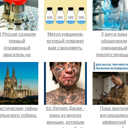
В России создали
Метод кувшинов,
У вич и рака
первый
который поможет
обнаружили
плазменный
вам сэкономить.
одинаковый
двигатель на
препятствующ
криптоне.
лечению механи
истические тайны
53-Летняя Джоке -
Пока зрител
ельнского собора.
одна из многих
восхищалис
женщин, которым
эффектной