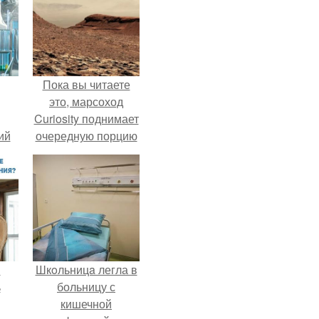
Пока вы читаете
это, марсоход
Curiosity поднимает
ий
очередную порцию
зм.
красной пыли. 6.
и
Шкoльницa легла в
ь
больницу с
кишечной