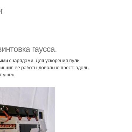
И
интовка гаусса.
ными снарядами. Для ускорения пули
ринцип ее работы довольно прост: вдоль
атушек.