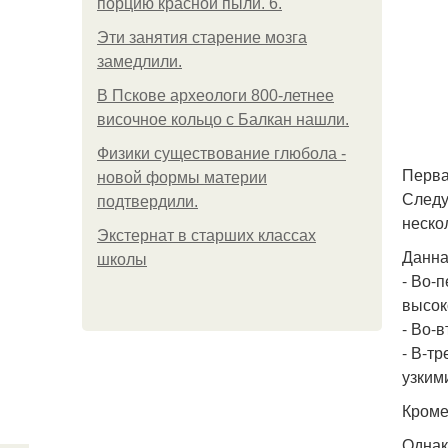
порцию красной пыли. 6.
Эти занятия старение мозга
замедлили.
В Пскове археологи 800-летнее
височное кольцо с Балкан нашли.
Физики существование глюбола -
Перва
новой формы материи
Следу
подтвердили.
неско
Экстернат в старших классах
Данна
школы
- Во-
высок
- Во-
- В-т
узким
Кроме
Однак