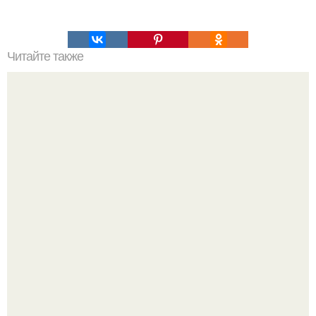
Читайте также
Наука Что это простыми словами. Что такое
антиматерия?