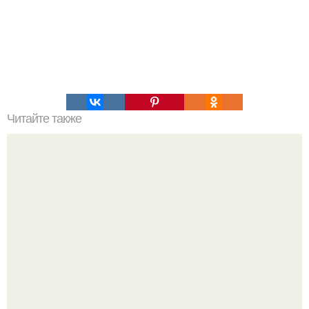
Читайте также
Мифические птицы. В мифологии разных стран большое
место занимают образы птиц.