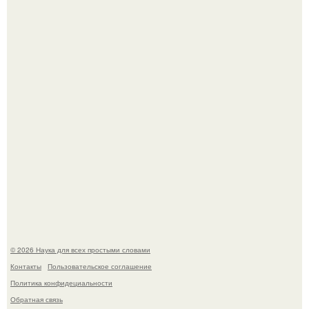
В геноме человека обнаружили следы неизвестных
видов древних предков.
Пьяный мужчина детей из-за их национальности в
Набережных челнах избил.
© 2026 Наука для всех простыми словами
Контакты
Пользовательское соглашение
Политика конфидециальности
Обратная связь