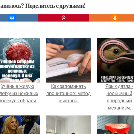
авилось? Поделитесь с друзьями!
Учёные живую
Как запоминать
Язык дятла -
летку из неживых
прочитанное: метод
необычный
молекул собрали.
ньютона.
природный
механизм.