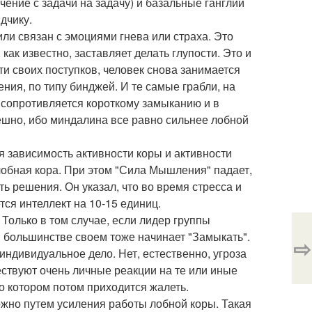
чение с задачи на задачу) и базальные ганглии
дчику.
 или связан с эмоциями гнева или страха. Это
как известно, заставляет делать глупости. Это и
ти своих поступков, человек снова занимается
ения, по типу бинджей. И те самые грабли, на
 сопротивляется короткому замыканию и в
пешно, ибо миндалина все равно сильнее лобной
я зависимость активности коры и активности
обная кора. При этом "Сила Мышления" падает,
ь решения. Он указал, что во время стресса и
ся интеллект на 10-15 единиц.
 Только в том случае, если лидер группы
в большинстве своем тоже начинает "Замыкать".
⇨
 индивидуальное дело. Нет, естественно, угроза
ествуют очень личные реакции на те или иные
о котором потом приходится жалеть.
жно путем усиления работы лобной коры. Такая