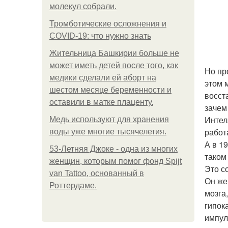
молекул собрали.
Тромботические осложнения и
COVID-19: что нужно знать
Жительница Башкирии больше не
может иметь детей после того, как
Но пр
медики сделали ей аборт на
этом 
шестом месяце беременности и
восст
оставили в матке плаценту.
зачем
Интел
Медь используют для хранения
работ
воды уже многие тысячелетия.
А в 1
53-Летняя Джоке - одна из многих
таком
женщин, которым помог фонд Spijt
Это с
van Tattoo, основанный в
Он же
Роттердаме.
мозга
гипок
импул