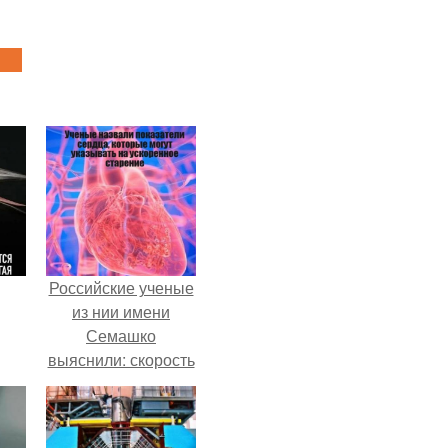
Российские ученые
из нии имени
Семашко
выяснили: скорость
старения напрямую
зависит от
состояния сосудов