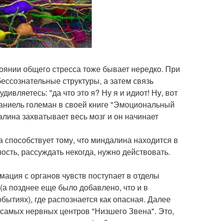
оянии общего стресса тоже бывает нередко. При
ессознательные структуры, а затем связь
ивляетесь: "да что это я? Ну я и идиот! Ну, вот
Даниель големан в своей книге "Эмоциональный
далина захватывает весь мозг и он начинает
га способствует тому, что миндалина находится в
ость, рассуждать некогда, нужно действовать.
мация с органов чувств поступает в отделы
(а позднее еще было добавлено, что и в
бытиях), где распознается как опасная. Далее
 самых нервных центров "Низшего Звена". Это,