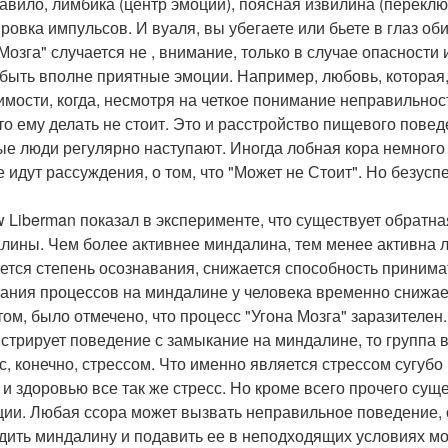
равило, лимбика (центр эмоций), поясная извилина (переклю
ировка импульсов. И вуаля, вы убегаете или бьете в глаз оби
 Мозга" случается не , внимание, только в случае опасности
 быть вполне приятные эмоции. Например, любовь, которая, 
имости, когда, несмотря на четкое понимание неправильнос
что ему делать не стоит. Это и расстройство пищевого повед
ые люди регулярно наступают. Иногда лобная кора немного
е идут рассуждения, о том, что "Может не Стоит". Но безус
w Liberman показал в эксперименте, что существует обратна
лины. Чем более активнее миндалина, тем менее активна л
ется степень осознавания, снижается способность принимат
ания процессов на миндалине у человека временно снижает
том, было отмечено, что процесс "Угона Мозга" заразителен.
стрирует поведение с замыкание на миндалине, то группа 
с, конечно, стрессом. Что именно является стрессом сугубо
 и здоровью все так же стресс. Но кроме всего прочего сущ
ции. Любая ссора может вызвать неправильное поведение, 
дить миндалину и подавить ее в неподходящих условиях мо