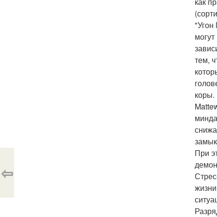
как п
(сорт
"Угон
могут
завис
тем, 
котор
голов
коры.
Matte
минда
снижа
замык
При э
демон
⇦
Стрес
жизни
ситуа
Разря