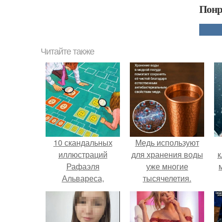
Понр
Читайте также
10 скандальных
Медь используют
иллюстраций
для хранения воды
к
Рафаэля
уже многие
Альвареса,
тысячелетия.
которые вы не
забудете.