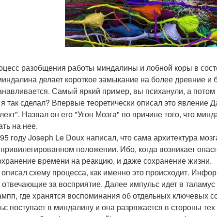
оцесс разобщения работы миндалины и лобной коры в сост
миндалина делает короткое замыкание на более древние и б
анавливается. Самый яркий пример, вы психанули, а потом уд
 я так сделал? Впервые теоретически описал это явление 
лект". Назвал он его "Угон Мозга" по причине того, что мин
ать на нее.
995 году Joseph Le Doux написал, что сама архитектура моз
 привилегированном положении. Ибо, когда возникает опасн
охранение времени на реакцию, и даже сохранение жизни.
 описал схему процесса, как именно это происходит. Инфор
, отвечающие за восприятие. Далее импульс идет в таламус 
ампп, где хранятся воспоминания об отдельных ключевых со
ьс поступает в миндалину и она разряжается в стороны тех