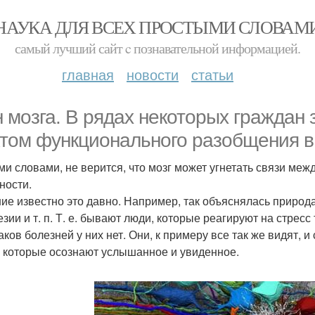
НАУКА ДЛЯ ВСЕХ ПРОСТЫМИ СЛОВАМ
самый лучший сайт c познавательной информацией.
главная
новости
статьи
н мозга. В рядах некоторых граждан
том функционального разобщения в 
ми словами, не верится, что мозг может угнетать связи ме
ности.
ие известно это давно. Например, так объяснялась природа
езии и т. п. Т. е. бывают люди, которые реагируют на стре
аков болезней у них нет. Они, к примеру все так же видят, и
, которые осознают услышанное и увиденное.