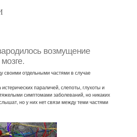
И
 зародилось возмущение
мозге.
жду своими отдельными частями в случае
 истерических параличей, слепоты, глухоты и
сс тяжелыми симптомами заболеваний, но никаких
 слышат, но у них нет связи между теми частями