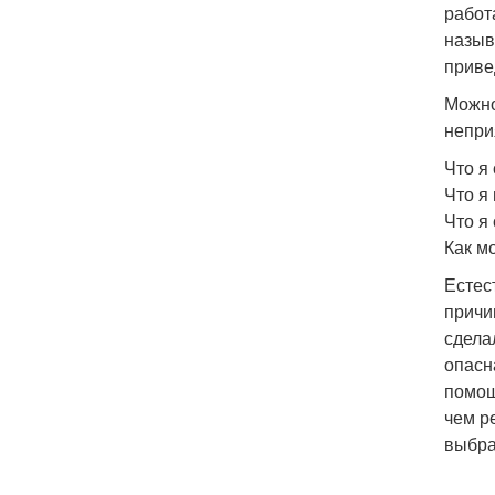
работ
назыв
приве
Можно
непри
Что я
Что я
Что я
Как м
Естес
причи
сделал
опасн
помощ
чем р
выбра