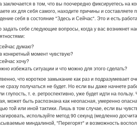
а заключается в том, что вы поочередно фиксируетесь на к
аете их для себя самого, находите причины и составляете п
дение себя в состояние "Здесь и Сейчас". Это и есть работ
 задать себе следующие вопросы, когда у вас возникнет на
ятностями:
 сейчас думаю?
 в конкретный момент чувствую?
 сейчас хочу?
ожно избежать ситуации и что можно для этого сделать?
твенно, что короткое замыкание как раз и подразумевает о
не сразу получаться не будет. Но если вы даже начнете рабо
и глупость, т. е. ретроспективно, уже будет идти на пользу
ая, может быть распознана как неопасная, умеренно опасна
ью той или иной тактики. Лишь в том случае, если вы чувст
еагировать, используйте метод 90 секунд (медленно досчита
сываемые миндалиной, "Перегорят" и возможность восполь