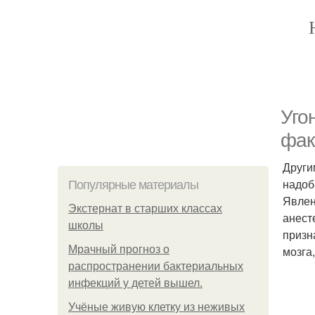
Уго
фак
Други
надоб
Популярные материалы
Явлен
Экстернат в старших классах
анест
школы
призн
Мрачный прогноз о
мозга
распространении бактериальных
инфекций у детей вышел.
Учёные живую клетку из неживых