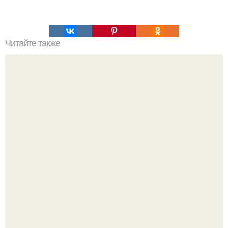
Читайте также
Загадки древнего Рима и необъяснимые небесные.