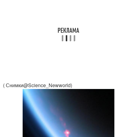
( Снимки@Science_Newworld)