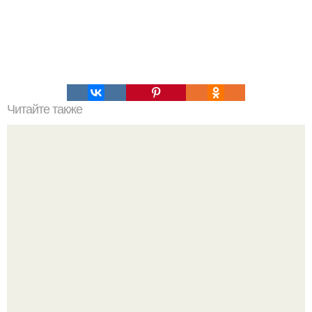
Читайте также
А так ли универсальны законы физики?