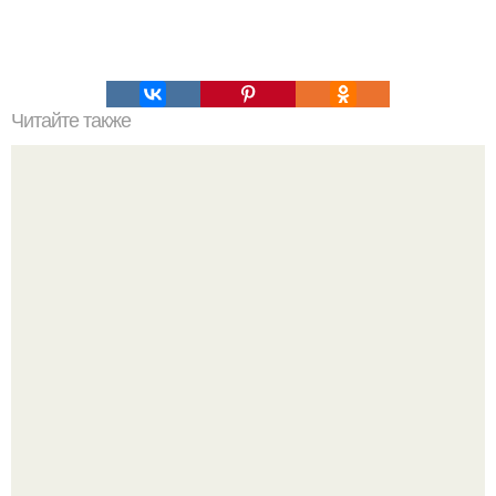
Читайте также
Наука Что это простыми словами. Что такое
антиматерия?