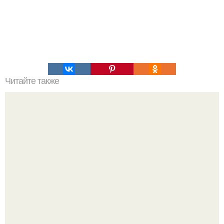
Читайте также
Это невероятное фото было сделано в чернобыле 24
апреля 1997 года.