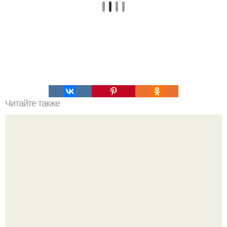
Читайте также
Это невероятное фото было сделано в чернобыле 24
апреля 1997 года.