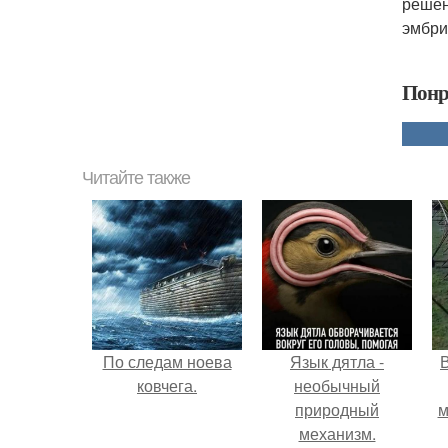
решен
эмбри
Понр
Читайте также
По следам ноева
Язык дятла -
ковчега.
необычный
природный
м
механизм.