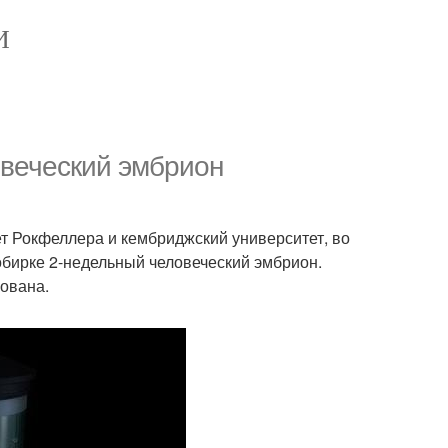
И
овеческий эмбрион
т Рокфеллера и кембриджский университет, во
обирке 2-недельный человеческий эмбрион.
кована.