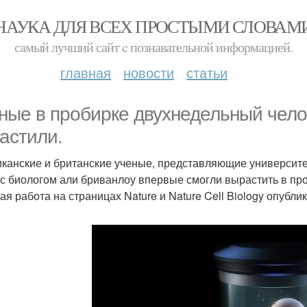
НАУКА ДЛЯ ВСЕХ ПРОСТЫМИ СЛОВАМ
самый лучший сайт c познавательной информацией.
главная
новости
статьи
ные в пробирке двухнедельный чел
астили.
канские и британские ученые, представляющие университе
 с биологом али бриванлоу впервые смогли вырастить в пр
ая работа на страницах Nature и Nature Cell Biology опубли