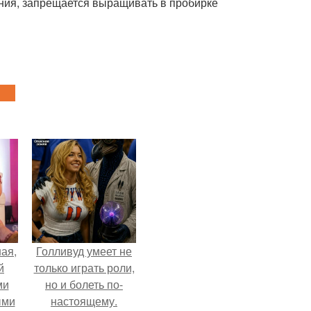
ния, запрещается выращивать в пробирке
ая,
Голливуд умеет не
й
только играть роли,
ми
но и болеть по-
ыми
настоящему.