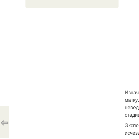
Изнач
матку
невед
стади
⇦
Экспе
исчез