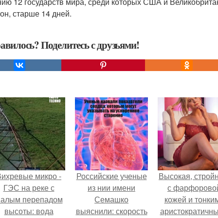
ию 12 государств мира, среди которых США и Великобрита
он, старше 14 дней.
авилось? Поделитесь с друзьями!
Вихревые микро -
Российские ученые
Высокая, стройн
ГЭС на реке с
из нии имени
с фарфорово
алым перепадом
Семашко
кожей и тонки
высоты: вода
выяснили: скорость
аристократичн