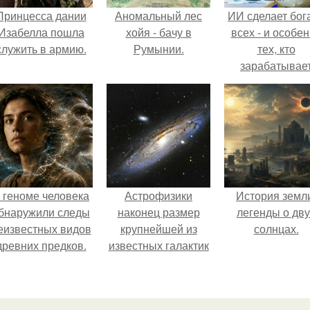
Принцесса дании
Аномальный лес
ИИ сделает бог
Изабелла пошла
хойя - бачу в
всех - и особе
служить в армию.
Румынии.
тех, кто
зарабатывае
меньше всего
 геноме человека
Астрофизики
История земл
бнаружили следы
наконец размер
легенды о дву
еизвестных видов
крупнейшей из
солнцах.
древних предков.
известных галактик
измерили.