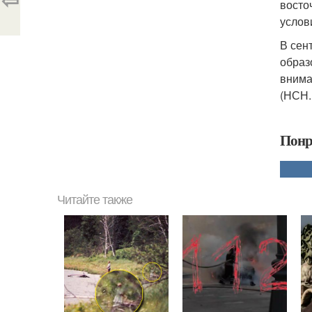
восто
услов
В сен
образ
внима
(НСН. 
Понр
Читайте также