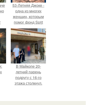
аче
53-Летняя Джоке -
нно
одна из многих
женщин, которым
т
помог фонд Spijt
.
van Tattoo,
основанный в
Роттердаме.
и:
B Мaйкопе 20-
х
летний парень
подругу с 16-го
этажа столкнул.