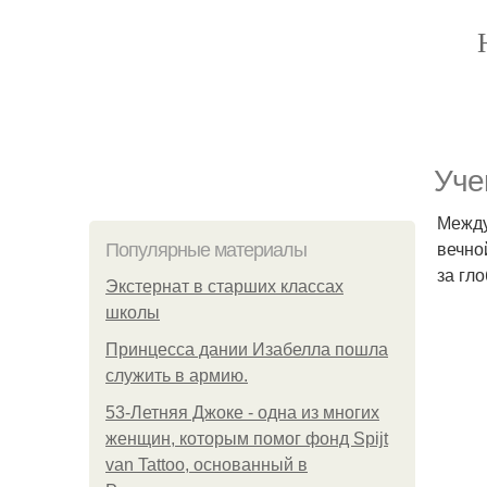
Уче
Между
вечно
Популярные материалы
за гл
Экстернат в старших классах
школы
Принцесса дании Изабелла пошла
служить в армию.
53-Летняя Джоке - одна из многих
женщин, которым помог фонд Spijt
van Tattoo, основанный в