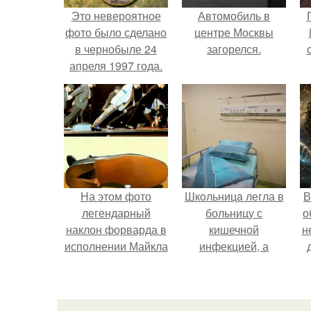
Это невероятное
Автомобиль в
фото было сделано
центре Москвы
в чернобыле 24
загорелся.
апреля 1997 года.
На этом фото
Шкoльницa легла в
В
легендарный
больницу с
о
наклон форварда в
кишечной
н
исполнении Майкла
инфекцией, а
Джексона и его
выписалась с вич и
танцоров,
гепатитом с.
бросающий вызов