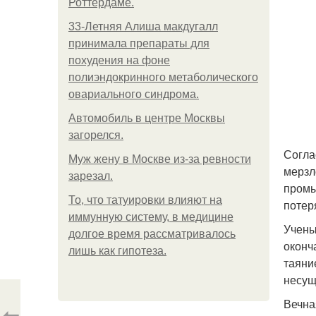
Роттердаме.
33-Летняя Алиша макдугалл
принимала препараты для
похудения на фоне
полиэндокринного метаболического
овариального синдрома.
Автомобиль в центре Москвы
загорелся.
Согла
Mуж жену в Москве из-за ревности
мерзл
зарезал.
промы
То, что татуировки влияют на
потер
иммунную систему, в медицине
Учены
долгое время рассматривалось
оконч
лишь как гипотеза.
таяни
несущ
Вечна
⇦