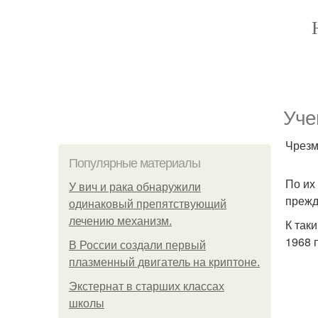
Уче
Чрезм
Популярные материалы
По их
У вич и рака обнаружили
прежд
одинаковый препятствующий
лечению механизм.
К так
1968 п
В России создали первый
плазменный двигатель на криптоне.
Экстернат в старших классах
школы