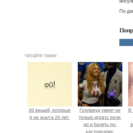
инсул
По да
Понр
Читайте также
20 вещей, которые
Голливуд умеет не
В
я не знал в 20 лет.
только играть роли,
но и болеть по-
в
настоящему.