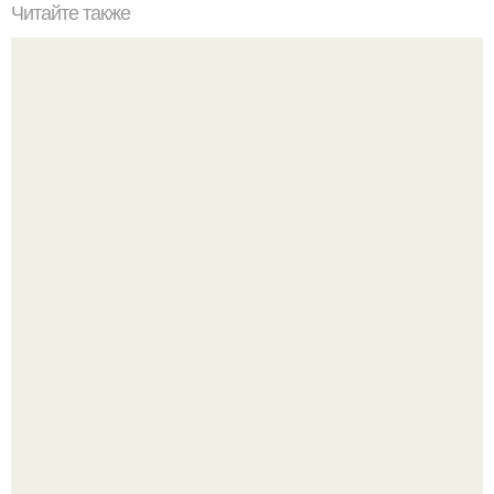
Читайте также
Ученые выяснили, как именно "Видят" дельфины
человека.
В сеть просочились свежие кадры со съёмок
киноадаптации "Рапунцель", и всё внимание