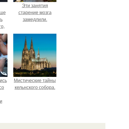
Эти занятия
ьше
старение мозга
ть
замедлили.
го,
али
стом
 и
ке
ись
Мистические тайны
со
кельнского собора.
и
всё
о