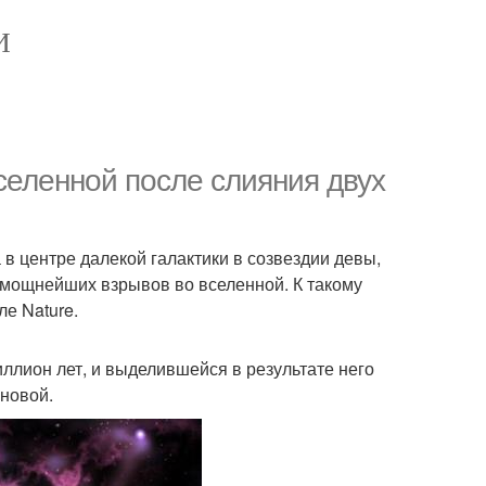
И
еленной после слияния двух
в центре далекой галактики в созвездии девы,
з мощнейших взрывов во вселенной. К такому
е Nature.
ллион лет, и выделившейся в результате него
хновой.