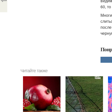
видим
60, то
Многи
слить
после
черну
Понр
Читайте также