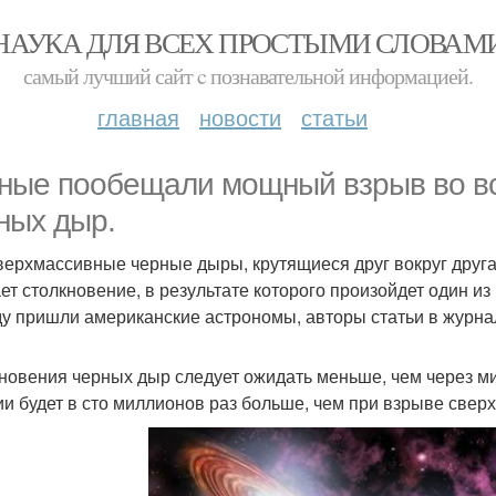
НАУКА ДЛЯ ВСЕХ ПРОСТЫМИ СЛОВАМ
самый лучший сайт c познавательной информацией.
главная
новости
статьи
ные пообещали мощный взрыв во вс
ных дыр.
верхмассивные черные дыры, крутящиеся друг вокруг друга 
ет столкновение, в результате которого произойдет один и
у пришли американские астрономы, авторы статьи в журнал
новения черных дыр следует ожидать меньше, чем через ми
ии будет в сто миллионов раз больше, чем при взрыве свер