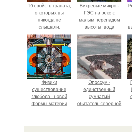
10 свойств граната,
Вихревые микро -
Р
о которых вы
ГЭС на реке с
никогда не
малым перепадом
слышали.
высоты: вода
в
закручивается в
с
бетонной камере и
вращает
с
вертикальную
турбину.
Физики
Опоссум -
существование
единственный
глюбола - новой
сумчатый
формы материи
обитатель северной
подтвердили.
америки.