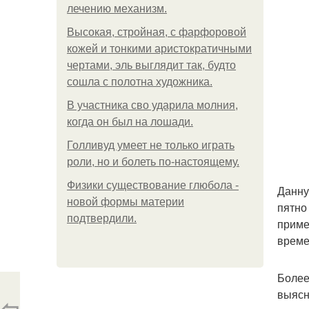
лечению механизм.
Высокая, стройная, с фарфоровой
кожей и тонкими аристократичными
чертами, эль выглядит так, будто
сошла с полотна художника.
В участника сво ударила молния,
когда он был на лошади.
Голливуд умеет не только играть
роли, но и болеть по-настоящему.
Физики существование глюбола -
Данну
новой формы материи
пятно
подтвердили.
приме
време
Более
выясн
⇦