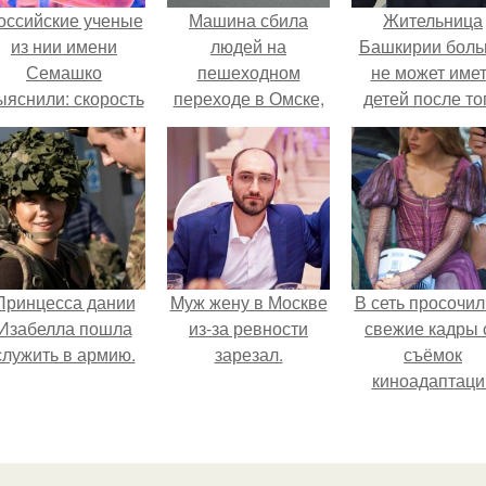
оссийские ученые
Машина сбила
Жительница
из нии имени
людей на
Башкирии бол
Семашко
пешеходном
не может име
ыяснили: скорость
переходе в Омске,
детей после то
тарения напрямую
пострадали 8
как медики сдел
зависит от
человек.
ей аборт на ше
остояния сосудов
месяце
и работы сердца.
беременности
оставили в мат
плаценту.
Принцесса дании
Mуж жену в Москве
В сеть просочил
Изабелла пошла
из-за ревности
свежие кадры 
служить в армию.
зарезал.
съёмок
киноадаптаци
"Рапунцель", и 
внимание
моментальн
оказалось