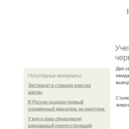
Уче
чер
Две с
ожида
Популярные материалы
вывод
Экстернат в старших классах
школы
Столк
В России создали первый
энерг
плазменный двигатель на криптоне.
У вич и рака обнаружили
одинаковый препятствующий