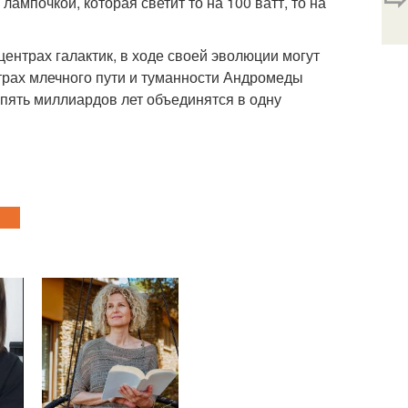
лампочкой, которая светит то на 100 ватт, то на
ентрах галактик, в ходе своей эволюции могут
нтрах млечного пути и туманности Андромеды
пять миллиардов лет объединятся в одну