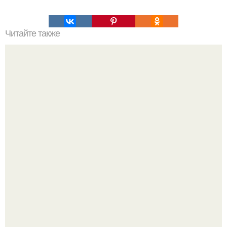
Читайте также
Почему денежная система устарела?
Я Алина, мне 31 год, люблю домашние вечера, вкусные