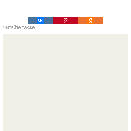
Читайте также
Это невероятное фото было сделано в чернобыле 24
апреля 1997 года.