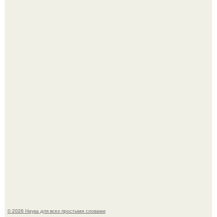
Mуж жену в Москве из-за ревности зарезал.
Мистические тайны кельнского собора.
© 2026 Наука для всех простыми словами