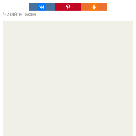
Читайте также
Нажип Валитов. Профессор нажип валитов
существование бога доказал.