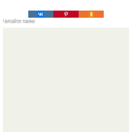
Читайте также
Это невероятное фото было сделано в чернобыле 24
апреля 1997 года.