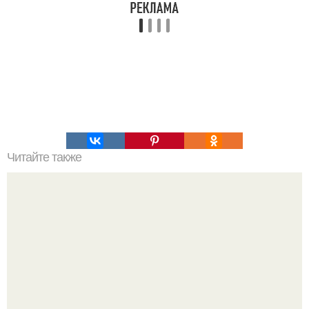
Читайте также
Как квантовая механика наше представление о
реальности изменила.