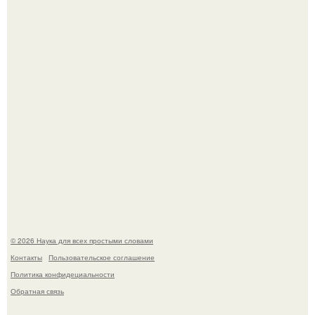
ИИ сделает богаче всех - и особенно тех, кто
зарабатывает меньше всего.
Агент фбр украл $1 млн в крипте, запомнив сид - фразы
из дела, и советовался с Chatgpt, как их потратить.
© 2026 Наука для всех простыми словами
Контакты
Пользовательское соглашение
Политика конфидециальности
Обратная связь