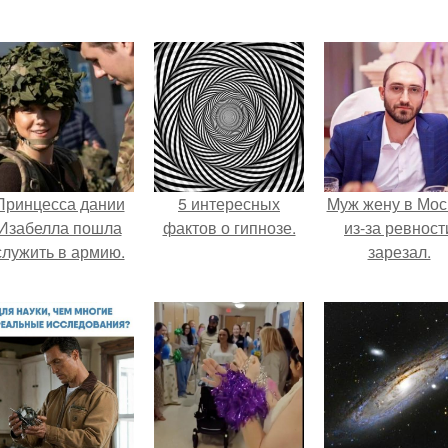
Принцесса дании
5 интересных
Mуж жену в Мос
Изабелла пошла
фактов о гипнозе.
из-за ревност
служить в армию.
зарезал.