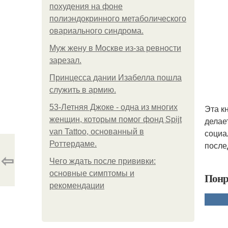
похудения на фоне
полиэндокринного метаболического
овариального синдрома.
Mуж жену в Москве из-за ревности
зарезал.
Принцесса дании Изабелла пошла
служить в армию.
53-Летняя Джоке - одна из многих
Эта к
женщин, которым помог фонд Spijt
делае
van Tattoo, основанный в
социа
Роттердаме.
после
⇦
Чего ждать после прививки:
основные симптомы и
Понр
рекомендации