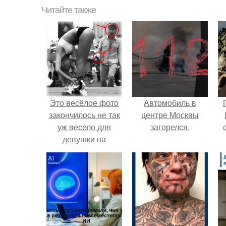
Читайте также
Это весёлое фото
Автомобиль в
закончилось не так
центре Москвы
уж весело для
загорелся.
девушки на
переднем плане.