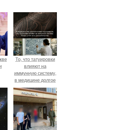
кве
То, что татуировки
и
влияют на
иммунную систему,
в медицине долгое
время
рассматривалось
лишь как гипотеза.