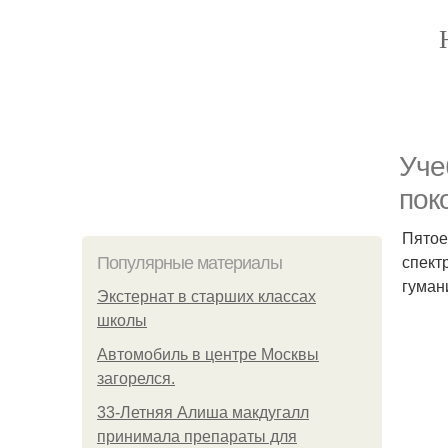
Уче
пок
Пятое
спект
Популярные материалы
гуман
Экстернат в старших классах
школы
Автомобиль в центре Москвы
загорелся.
33-Летняя Алиша макдугалл
принимала препараты для