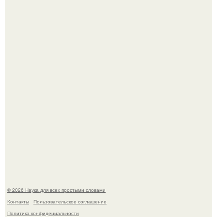
Принцесса дании Изабелла пошла служить в армию.
В сеть просочились свежие кадры со съёмок
киноадаптации "Рапунцель", и всё внимание
моментально оказалось приковано к Тиган крофт.
© 2026 Наука для всех простыми словами
Контакты
Пользовательское соглашение
Политика конфидециальности