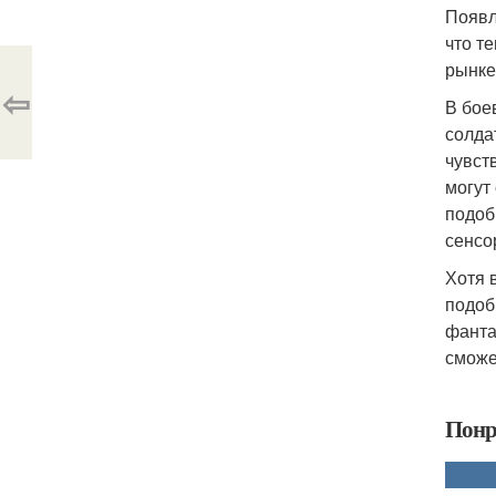
Появл
что т
рынке
⇦
В бое
солда
чувст
могут
подоб
сенсо
Хотя 
подоб
фанта
сможе
Понр