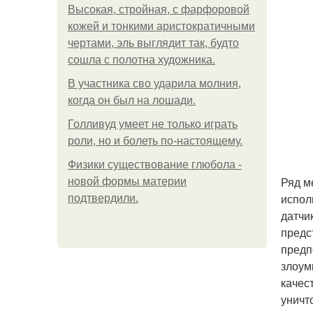
Высокая, стройная, с фарфоровой
кожей и тонкими аристократичными
чертами, эль выглядит так, будто
сошла с полотна художника.
В участника сво ударила молния,
когда он был на лошади.
Голливуд умеет не только играть
роли, но и болеть по-настоящему.
Физики существование глюбола -
Ряд м
новой формы материи
испол
подтвердили.
датчи
предс
предп
злоум
качес
уничт