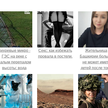
Вихревые микро -
Секс: как избежать
Жительница
ГЭС на реке с
провала в постели.
Башкирии бол
алым перепадом
не может име
высоты: вода
детей после то
закручивается в
как медики сдел
етонной камере и
ей аборт на ше
вращает
месяце
вертикальную
беременности
турбину.
оставили в мат
плаценту.