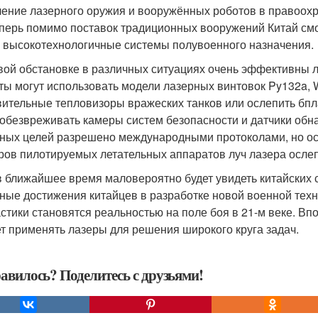
ение лазерного оружия и вооружённых роботов в правоохр
еперь помимо поставок традиционных вооружений Китай смо
 высокотехнологичные системы полувоенного назначения.
вой обстановке в различных ситуациях очень эффективны ла
ты могут использовать модели лазерных винтовок Py132a, W
вительные тепловизоры вражеских танков или ослепить бп
 обезвреживать камеры систем безопасности и датчики об
ных целей разрешено международными протоколами, но ос
ров пилотируемых летательных аппаратов луч лазера ослеп
в ближайшее время маловероятно будет увидеть китайских с
ные достижения китайцев в разработке новой военной техни
стики становятся реальностью на поле боя в 21-м веке. Вп
т применять лазеры для решения широкого круга задач.
авилось? Поделитесь с друзьями!