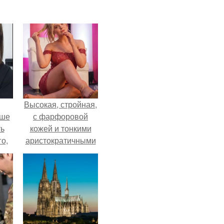
Высокая, стройная,
ьше
с фарфоровой
ть
кожей и тонкими
го,
аристократичными
али
чертами, эль
стом
выглядит так, будто
сошла с полотна
 и
художника.
ке