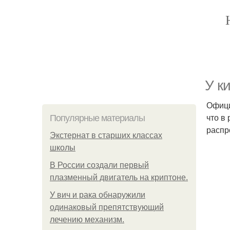
У к
Офици
что в
Популярные материалы
распр
Экстернат в старших классах
школы
В России создали первый
плазменный двигатель на криптоне.
У вич и рака обнаружили
одинаковый препятствующий
лечению механизм.