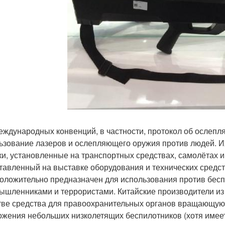
еждународных конвенций, в частности, протокол об ослеп
ьзование лазеров и ослепляющего оружия против людей. И
ки, установленные на транспортных средствах, самолётах и
тавленный на выставке оборудования и технических средст
оложительно предназначен для использования против бесп
ышленниками и террористами. Китайские производители из 
тве средства для правоохранительных органов вращающуюс
ожения небольших низколетящих беспилотников (хотя имее