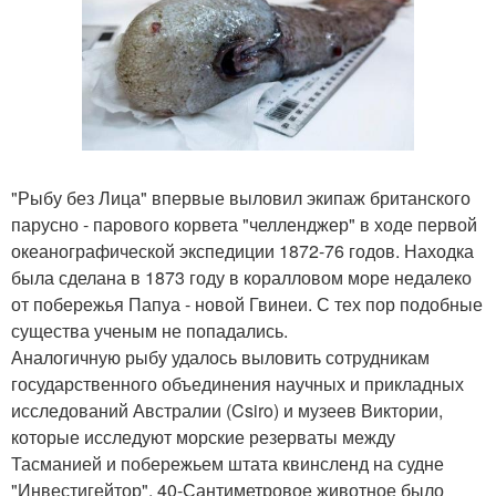
"Рыбу без Лица" впервые выловил экипаж британского
парусно - парового корвета "челленджер" в ходе первой
океанографической экспедиции 1872-76 годов. Находка
была сделана в 1873 году в коралловом море недалеко
от побережья Папуа - новой Гвинеи. С тех пор подобные
существа ученым не попадались.
Аналогичную рыбу удалось выловить сотрудникам
государственного объединения научных и прикладных
исследований Австралии (Csiro) и музеев Виктории,
которые исследуют морские резерваты между
Тасманией и побережьем штата квинсленд на судне
"Инвестигейтор". 40-Сантиметровое животное было