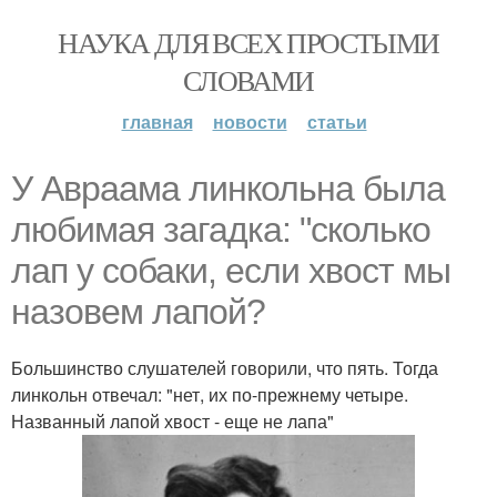
НАУКА ДЛЯ ВСЕХ ПРОСТЫМИ
СЛОВАМИ
главная
новости
статьи
У Авраама линкольна была
любимая загадка: "сколько
лап у собаки, если хвост мы
назовем лапой?
Большинство слушателей говорили, что пять. Тогда
линкольн отвечал: "нет, их по-прежнему четыре.
Названный лапой хвост - еще не лапа"