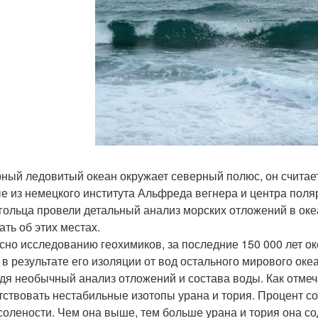
ный ледовитый океан окружает северный полюс, он считае
е из немецкого института Альфреда вегнера и центра пол
гольца провели детальный анализ морских отложений в океа
ать об этих местах.
сно исследованию геохимиков, за последние 150 000 лет ок
 в результате его изоляции от вод остального мирового оке
дя необычный анализ отложений и состава воды. Как отмеч
тствовать нестабильные изотопы урана и тория. Процент со
 солености. Чем она выше, тем больше урана и тория она со