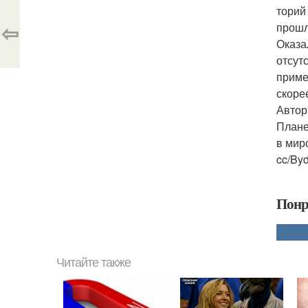
торий
⇦
прошл
Оказа
отсут
приме
скоре
Автор
Плане
в мир
cc/Byd
Понр
Читайте также