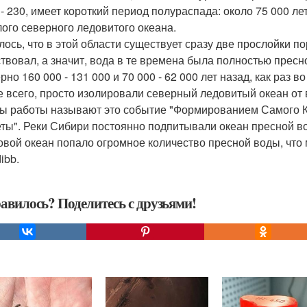
 - 230, имеет короткий период полураспада: около 75 000 ле
ого северного ледовитого океана.
лось, что в этой области существует сразу две прослойки по
ствовал, а значит, вода в те времена была полностью пресн
рно 160 000 - 131 000 и 70 000 - 62 000 лет назад, как раз 
е всего, просто изолировали северный ледовитый океан от 
ы работы называют это событие "Формированием Самого К
ты". Реки Сибири постоянно подпитывали океан пресной вод
овой океан попало огромное количество пресной воды, что 
ibb.
авилось? Поделитесь с друзьями!