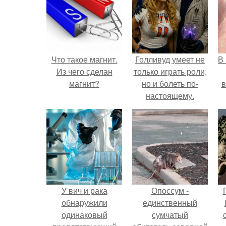
Что такое магнит.
Голливуд умеет не
В
Из чего сделан
только играть роли,
магнит?
но и болеть по-
в
настоящему.
У вич и рака
Опоссум -
обнаружили
единственный
одинаковый
сумчатый