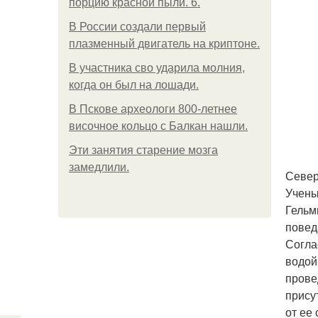
порцию красной пыли. 6.
В России создали первый
плазменный двигатель на криптоне.
В участника сво ударила молния,
когда он был на лошади.
В Пскове археологи 800-летнее
височное кольцо с Балкан нашли.
Эти занятия старение мозга
замедлили.
Север
Учены
Гельм
повед
Согла
водой
прове
прису
от ее