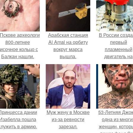
 Пскове археологи
Арабская станция
В России созд
800-летнее
Al Amal на орбиту
первый
исочное кольцо с
вокруг марса
плазменный
Балкан нашли.
вышла.
двигатель на
криптоне.
Принцесса дании
Mуж жену в Москве
53-Летняя Джок
Изабелла пошла
из-за ревности
одна из многи
служить в армию.
зарезал.
женщин, котор