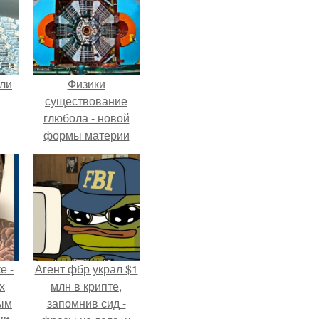
али
Физики
существование
глюбола - новой
формы материи
подтвердили.
е -
Агент фбр украл $1
х
млн в крипте,
ым
запомнив сид -