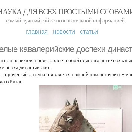
НАУКА ДЛЯ ВСЕХ ПРОСТЫМИ СЛОВАМ
самый лучший сайт c познавательной информацией.
главная
новости
статьи
елые кавалерийские доспехи династ
льная реликвия представляет собой единственные сохран
хи эпохи династии ляо.
исторический артефакт является важнейшим источником ин
да в Китае