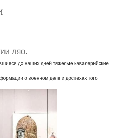
И
ии ляо.
ившиеся до наших дней тяжелые кавалерийские
формации о военном деле и доспехах того