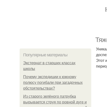
Тяж
Уника
доспе
Популярные материалы
Этот 
Экстернат в старших классах
перио
школы
Почему экспедиции к южному
полюсу погибали при загадочных
обстоятельствах?
Из старого зелёного патрубка
вырывается струя по ровной дуге и