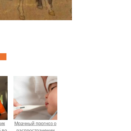
чик
Мрачный прогноз о
 во
распространении