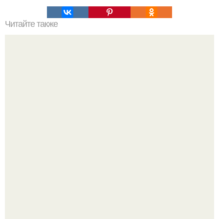
Читайте также
Китаянка отключила умирaющему мужу систему
жизнеобеспечения, чтобы отомстить за давнюю измену.