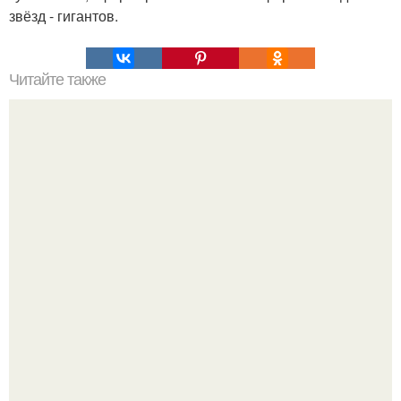
звёзд - гигантов.
Читайте также
Почему русский язык самый богатейший язык в мире.
Самый лучший и самый богатый язык в мире.