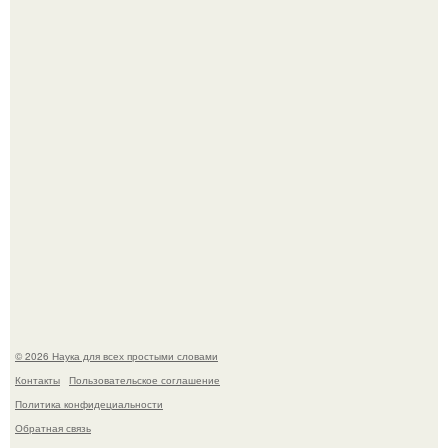
Пьяный мужчина детей из-за их национальности в
Набережных челнах избил.
Биохимики нашли способ продлить срок хранения мяса
без заморозки.
© 2026 Наука для всех простыми словами
Контакты
Пользовательское соглашение
Политика конфидециальности
Обратная связь