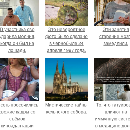
В участника сво
Это невероятное
Эти занятия
ударила молния,
фото было сделано
старение моз
когда он был на
в чернобыле 24
замедлили.
лошади.
апреля 1997 года.
 сеть просочились
Мистические тайны
То, что татуиро
свежие кадры со
кельнского собора.
влияют на
съёмок
иммунную систе
киноадаптации
в медицине дол