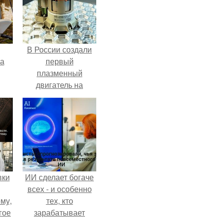
В России создали
га
первый
плазменный
двигатель на
криптоне.
вки
ИИ сделает богаче
всех - и особенно
му,
тех, кто
гое
зарабатывает