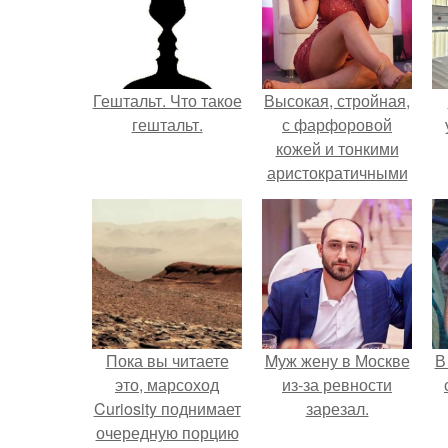
Гештальт. Что такое
Высокая, стройная,
гештальт.
с фарфоровой
кожей и тонкими
аристократичными
чертами, эль
выглядит так, будто
сошла с полотна
художника.
Пока вы читаете
Mуж жену в Москве
В
это, марсоход
из-за ревности
Curiosity поднимает
зарезал.
очередную порцию