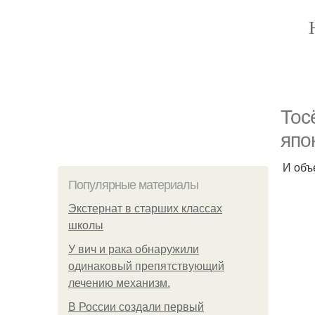
Тос
япо
И объ
Популярные материалы
Экстернат в старших классах
школы
У вич и рака обнаружили
одинаковый препятствующий
лечению механизм.
В России создали первый