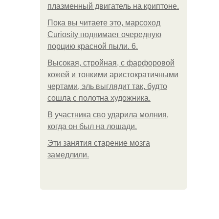
плазменный двигатель на криптоне.
Пока вы читаете это, марсоход
Curiosity поднимает очередную
порцию красной пыли. 6.
Высокая, стройная, с фарфоровой
кожей и тонкими аристократичными
чертами, эль выглядит так, будто
сошла с полотна художника.
В участника сво ударила молния,
когда он был на лошади.
Эти занятия старение мозга
замедлили.