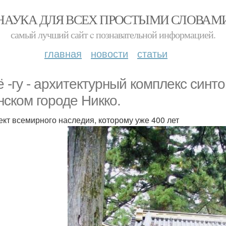
НАУКА ДЛЯ ВСЕХ ПРОСТЫМИ СЛОВАМ
самый лучший сайт c познавательной информацией.
главная
новости
статьи
ё -гу - архитектурный комплекс синт
нском городе Никко.
ект всемирного наследия, которому уже 400 лет