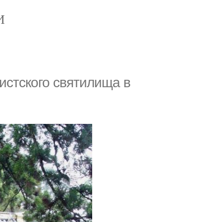
И
оистского святилища в