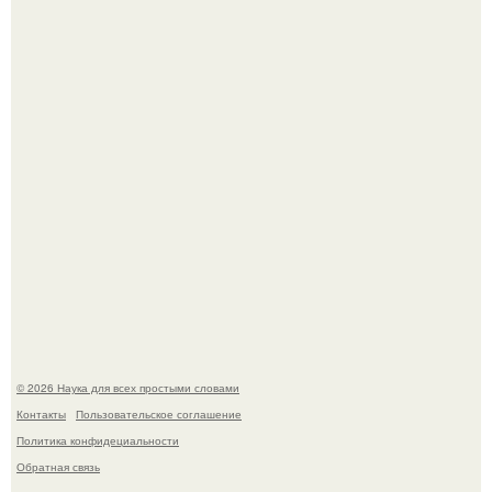
америки.
В сеть просочились свежие кадры со съёмок
киноадаптации "Рапунцель", и всё внимание
моментально оказалось приковано к Тиган крофт.
© 2026 Наука для всех простыми словами
Контакты
Пользовательское соглашение
Политика конфидециальности
Обратная связь