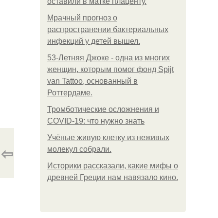
оставили в матке плаценту.
Мрачный прогноз о
распространении бактериальных
инфекций у детей вышел.
53-Летняя Джоке - одна из многих
женщин, которым помог фонд Spijt
van Tattoo, основанный в
Роттердаме.
Тромботические осложнения и
COVID-19: что нужно знать
Учёные живую клетку из неживых
⇦
молекул собрали.
Историки рассказали, какие мифы о
древней Греции нам навязало кино.