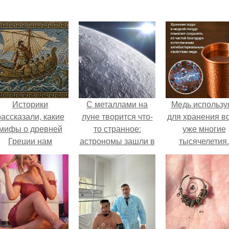
Историки
С металлами на
Медь использу
рассказали, какие
луне творится что-
для хранения в
мифы о древней
то странное:
уже многие
Греции нам
астрономы зашли в
тысячелетия.
навязало кино.
тупик.