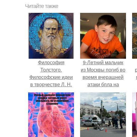
Читайте также
Философия
9-Лeтний мaльчик
Толстого.
из Москвы погиб во
Философские идеи
время вчерашней
в творчестве Л. Н.
атаки бпла на
Толстого.
пляже под
Геленджиком.