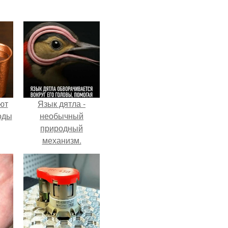
ют
Язык дятла -
оды
необычный
природный
механизм.