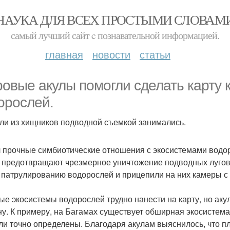
НАУКА ДЛЯ ВСЕХ ПРОСТЫМИ СЛОВАМ
самый лучший сайт c познавательной информацией.
главная
новости
статьи
ровые акулы помогли сделать карту
орослей.
ли из хищников подводной съемкой занимались.
л прочные симбиотические отношения с экосистемами водо
 предотвращают чрезмерное уничтожение подводных лугов
к патрулированию водорослей и прицепили на них камеры с
ые экосистемы водорослей трудно нанести на карту, но ак
ну. К примеру, на Багамах существует обширная экосистем
ли точно определены. Благодаря акулам выяснилось, что п