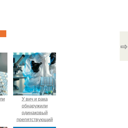
⇨
али
У вич и рака
обнаружили
одинаковый
препятствующий
лечению механизм.