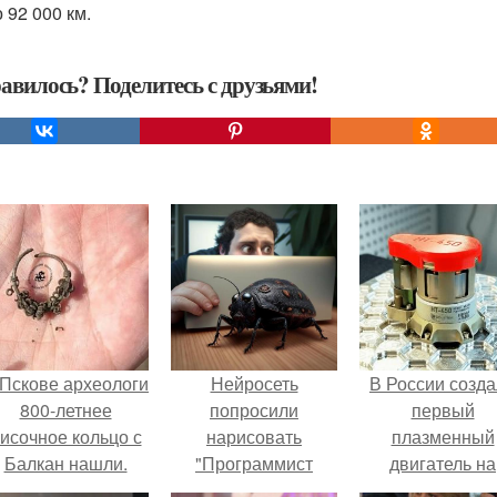
 92 000 км.
авилось? Поделитесь с друзьями!
 Пскове археологи
Нейросеть
В России созд
800-летнее
попросили
первый
исочное кольцо с
нарисовать
плазменный
Балкан нашли.
"Программист
двигатель на
Находит баг в
криптоне.