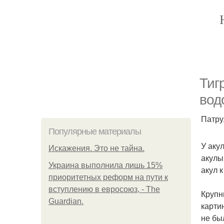
Тиг
вод
Патру
Популярные материалы
У аку
Искажения. Это не тайна.
акулы
Украина выполнила лишь 15%
акул 
приоритетных реформ на пути к
вступлению в евросоюз, - The
Крупн
Guardian.
карти
не бы