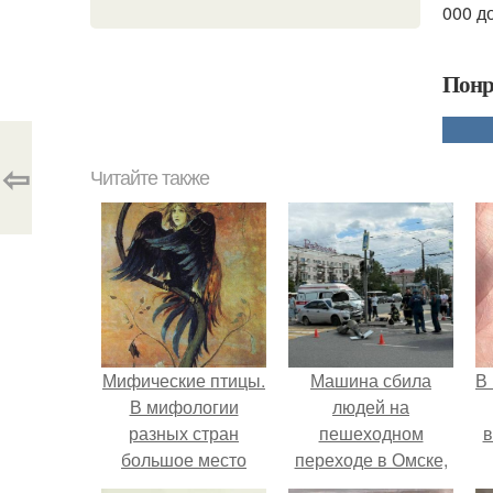
000 до
Понр
⇦
Читайте также
Мифические птицы.
Машина сбила
В
В мифологии
людей на
разных стран
пешеходном
в
большое место
переходе в Омске,
занимают образы
пострадали 8