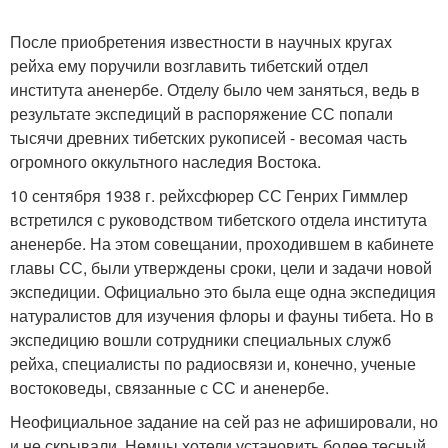
После приобретения известности в научных кругах
рейха ему поручили возглавить тибетский отдел
института аненербе. Отделу было чем заняться, ведь в
результате экспедиций в распоряжение СС попали
тысячи древних тибетских рукописей - весомая часть
огромного оккультного наследия Востока.
10 сентября 1938 г. рейхсфюрер СС Генрих Гиммлер
встретился с руководством тибетского отдела института
аненербе. На этом совещании, проходившем в кабинете
главы СС, были утверждены сроки, цели и задачи новой
экспедиции. Официально это была еще одна экспедиция
натуралистов для изучения флоры и фауны тибета. Но в
экспедицию вошли сотрудники специальных служб
рейха, специалисты по радиосвязи и, конечно, ученые
востоковеды, связанные с СС и аненербе.
Неофициальное задание на сей раз не афишировали, но
и не скрывали. Немцы хотели установить более тесный