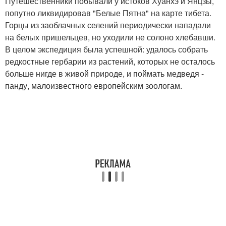
Путешественники побывали у истоков Хуанхэ и Янцзы,
попутно ликвидировав "Белые Пятна" на карте тибета.
Горцы из заоблачных селений периодически нападали
на белых пришельцев, но уходили не солоно хлебавши.
В целом экспедиция была успешной: удалось собрать
редкостные гербарии из растений, которых не осталось
больше нигде в живой природе, и поймать медведя -
панду, малоизвестного европейским зоологам.