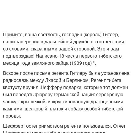
Примите, ваша светлость, господин (король) Гитлер,
наши заверения в дальнейшей дружбе в соответствии
со словами, сказанными вашей стороной. Это я вам
подтверждаю! Написано 18 числа первого тибетского
месяца года земляного зайца (1939 год) ".
Вскоре после письма регента Гитлеру была установлена
радиосвязь между Лхасой и Берлином. Регент тибета
квотухту вручил Шефферу подарки, которые тот должен
был передать фюреру германской нации: серебряную
чашку с крышечкой, инкрустированную драгоценными
камнями; шелковый платок и собаку особой тибетской
породы.
Шеффер гостеприимством регента пользовался. Отчет
Шеффера выдает глубину его восторга перед