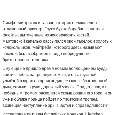
Симфонии красок и запахов вторил великолепно
отлаженный оркестр. Глухо бухал барабан, свистели
флейты, выточенные из человеческих костей,
мартовской капелью рассыпался звон тарелок и золотых
колокольчиков. Майтрейя, которого здесь называют
чампой, был изображен в виде добродушного
бритоголового толстяка.
Ему еще не пришло время новым воплощением будды
сойти с небес на грешную землю, и он с грустной
улыбкой взирал на происходящее сквозь благовонный
дым, сжимая в руке дорожный узелок. Придет срок, и с
победным громом расколется скрывающая его гора, и он
уже в облике принца пойдет по тибетским тропам,
возвещая наступление эры счастья и справедливости".
Исследовав ритуалы буддийских монахов, Шеффер