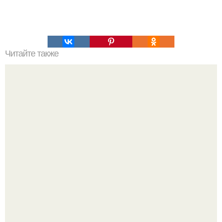
Читайте также
Это невероятное фото было сделано в чернобыле 24
апреля 1997 года.