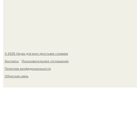
В сеть просочились свежие кадры со съёмок
киноадаптации "Рапунцель", и всё внимание
моментально оказалось приковано к Тиган крофт.
© 2026 Наука для всех простыми словами
Контакты
Пользовательское соглашение
Политика конфидециальности
Обратная связь