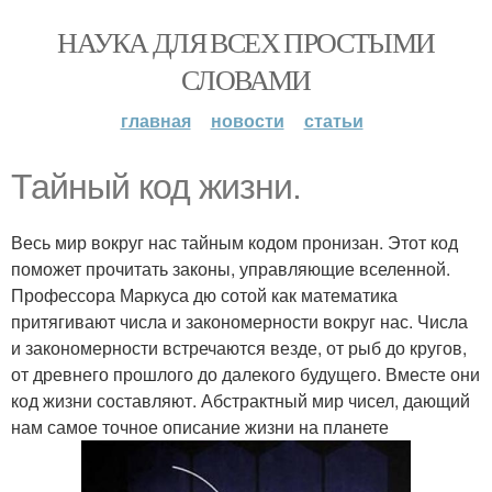
НАУКА ДЛЯ ВСЕХ ПРОСТЫМИ
СЛОВАМИ
главная
новости
статьи
Тайный код жизни.
Весь мир вокруг нас тайным кодом пронизан. Этот код
поможет прочитать законы, управляющие вселенной.
Профессора Маркуса дю сотой как математика
притягивают числа и закономерности вокруг нас. Числа
и закономерности встречаются везде, от рыб до кругов,
от древнего прошлого до далекого будущего. Вместе они
код жизни составляют. Абстрактный мир чисел, дающий
нам самое точное описание жизни на планете