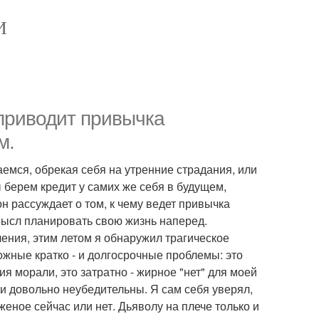
И
 приводит привычка
м.
аемся, обрекая себя на утренние страдания, или
 берем кредит у самих же себя в будущем,
он рассуждает о том, к чему ведет привычка
мысл планировать свою жизнь наперед.
ния, этим летом я обнаружил трагическое
жные кратко - и долгосрочные проблемы: это
ия морали, это затратно - жирное "нет" для моей
и довольно неубедительны. Я сам себя уверял,
женое сейчас или нет. Дьяволу на плече только и