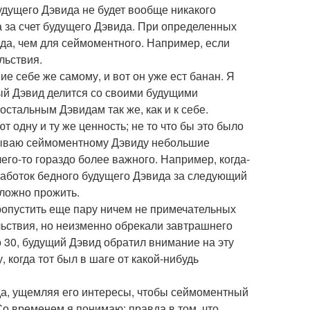
будущего Дэвида не будет вообще никакого
а за счет будущего Дэвида. При определенных
да, чем для сеймоментного. Например, если
льствия.
 себе же самому, и вот он уже ест банан. Я
ый Дэвид делится со своими будущими
остальным Дэвидам так же, как и к себе.
одну и ту же ценность; не то что бы это было
азываю сеймоментному Дэвиду небольшие
его-то гораздо более важного. Например, когда-
аработок бедного будущего Дэвида за следующий
сложно прожить.
ропустить еще пару ничем не примечательных
льствия, но неизменно обрекали завтрашнего
 30, будущий Дэвид обратил внимание на эту
 когда тот был в шаге от какой-нибудь
да, ущемляя его интересы, чтобы сеймоментный
Со временем я понимаю: правда в том, что