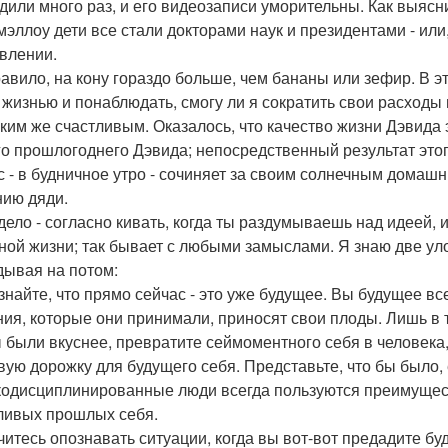
дили много раз, и его видеозаписи уморительны. Как выясн
эллоу дети все стали докторами наук и президентами - или,
влении.
равило, на кону гораздо больше, чем бананы или зефир. В 
 жизнью и понаблюдать, смогу ли я сократить свои расход
аким же счастливым. Оказалось, что качество жизни Дэвида
го прошлогоднего Дэвида; непосредственный результат это
с - в будничное утро - сочиняет за своим солнечным домашн
нию дяди.
дело - согласно кивать, когда ты раздумываешь над идеей, и
ной жизни; так бывает с любыми замыслами. Я знаю две уло
дывая на потом:
изнайте, что прямо сейчас - это уже будущее. Вы будущее 
ия, которые они принимали, приносят свои плоды. Лишь в т
 были вкуснее, превратите сеймоментного себя в человека,
вую дорожку для будущего себя. Представьте, что бы было, е
одисциплинированные люди всегда пользуются преимущест
ливых прошлых себя.
учитесь опознавать ситуации, когда вы вот-вот предадите бу