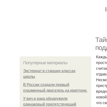
Тай
под
Кажды
прост
Популярные материалы
счита
Экстернат в старших классах
отдав
школы
Несмо
В России создали первый
прист
плазменный двигатель на криптоне.
вредн
новой
У вич и рака обнаружили
что с
одинаковый препятствующий