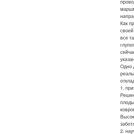
прово
маршм
напра
Как п
своей
все т
глупо
сейча
указа
Одно 
реаль
откла
1. пр
Решен
плоды
ковро
Высок
забот
2. на