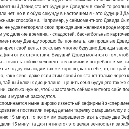
ментный Дэвид станет будущим Дэвидом в какой-то реальн
 или нет, но в любую секунду в настоящем я - это будущий
жными способами. Например, у сеймоментного Дэвида был
ы не удовлетворяли свои преходящие желания вроде морож
м уж далекие времена, - сладостей, баскетбольных карточек 
ментному Дэвиду хорошо бы понимать, как прошлые Дэвиды 
анирует свой день, поскольку многие будущие Дэвиды зави
а (или от их отсутствия. Будущий Дэвид молится о том, чт
я - точно такой же человек с желаниями и потребностями, ка
ться к другим людям так же хорошо, как к себе, то, по край
, как к себе, даже если этим собой он станет только через 
н, тайный ключ к дисциплине - ценить себя будущего так же 
ни, сколько нужно, чтобы заставить сеймоментного cебя п
озы и муравья расходятся.
споминается ныне широко известный зефирный эксперимент
дователи поставили перед детьми тарелку с маршмэллоу и ск
нию 15 минут, то потом им разрешается взять сразу две Зе
дали 15 минут (а для пятилеток это целая вечность) и зараб