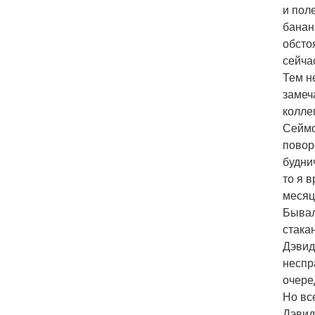
и пол
банан
обсто
сейча
Тем н
замеч
колле
Сеймо
повор
будни
то я 
месяц
Бывал
стака
Дэвид
неспр
очере
Но вс
Дэвид