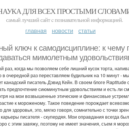
НАУКА ДЛЯ ВСЕХ ПРОСТЫМИ СЛОВАМ
самый лучший сайт c познавательной информацией.
главная
новости
статьи
ный ключ к самодисциплине: к чему
даваться мимолетным удовольствия
й раз, когда мы позволяем себе лишний кусок торта, напив
о в очередной раз переставляем будильник на 10 минут - мы
ет канадский писатель Дэвид Кейн. В своем блоге Raptitude 
ать предпочтение сиюминутным удовольствиям и есть ли с
тря на мои возвышенные этические и финансовые устремле
растие к мороженому. Такое поведение порождает всевозмо
о для здоровья, это, мягко говоря, сомнительно с точки зрен
 карьеры писателя - скупердяя. Мои оправдания всегда был
коро с этим завяжу, поэтому не имеет значения, съем я моро