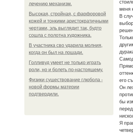
стоило
лечению механизм.
меня 
Высокая, стройная, с фарфоровой
В слу
кожей и тонкими аристократичными
выбор
чертами, эль выглядит так, будто
решен
сошла с полотна художника.
Тольк
други
В участника сво ударила молния,
дурак
когда он был на лошади.
Самод
Голливуд умеет не только играть
Прямо
роли, но и болеть по-настоящему.
оттен
его с
Физики существование глюбола -
Он ле
новой формы материи
проти
подтвердили.
бы из
перед
ниско
Я пра
четве