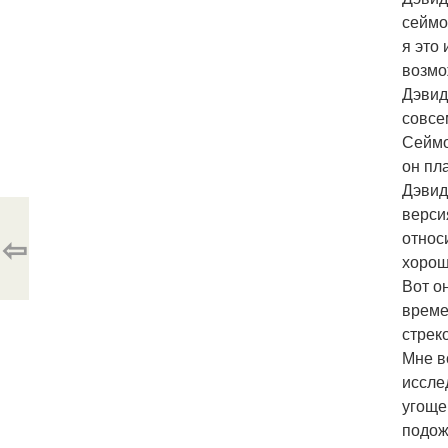
сеймо
я это
возмо
Дэвид
совсе
Сеймо
он пл
Дэвид
верси
относи
⇦
хорошо
Вот о
време
стрек
Мне в
иссле
угоще
подож