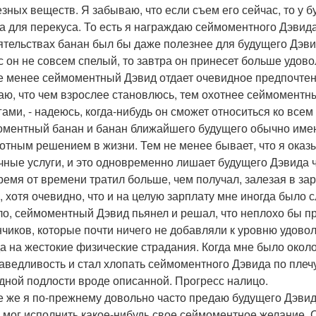
езных веществ. Я забываю, что если съем его сейчас, то у 
а для перекуса. То есть я награждаю сеймоментного Дэвид
ятельствах банан был бы даже полезнее для будущего Дэви
с он не совсем спелый, то завтра он принесет больше удово
е менее сеймоментный Дэвид отдает очевидное предпочтение
аю, что чем взрослее становлюсь, тем охотнее сеймоментн
гами, - надеюсь, когда-нибудь он сможет относиться ко всем 
ментный банан и банан ближайшего будущего обычно имеют 
отным решением в жизни. Тем не менее бывает, что я ок
чные услуги, и это одновременно лишает будущего Дэвида ч
время от времени тратил больше, чем получал, залезая в з
, хотя очевидно, что и на целую зарплату мне иногда было 
о, сеймоментный Дэвид пьянел и решал, что неплохо бы п
нчиков, которые почти ничего не добавляли к уровню удово
а на жестокие физические страдания. Когда мне было около
аведливость и стал хлопать сеймоментного Дэвида по плечу,
дной подлости вроде описанной. Прогресс налицо.
е же я по-прежнему довольно часто предаю будущего Дэви
 мог исполнить какое-нибудь свое сеймоментное желание. 