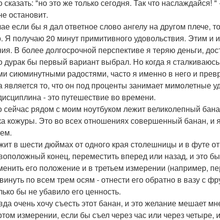
 сказать: "но это же только сегодня. Так что наслаждайся! "
не остановит.
чае если бы я дал ответное слово ангелу на другом плече, т
. Я получаю 20 минут примитивного удовольствия. Этим и 
ия. В более долгосрочной перспективе я теряю деньги, дос
о дурак бы первый вариант выбрал. Но когда я сталкиваюс
ми сиюминутными радостями, часто я именно в него и прев
а является то, что он под проценты занимает мимолетные уд
исциплина - это путешествие во времени.
 сейчас рядом с моим ноутбуком лежит великолепный банан
ка кожуры. Это во всех отношениях совершенный банан, и я 
ъем.
жит в шести дюймах от одного края столешницы и в футе от 
воположный конец, переместить вперед или назад, и это б
менить его положение и в третьем измерении (например, пе
винуть по всем трем осям - отнести его обратно в вазу с фр
лько бы не убавило его ценность.
вда очень хочу съесть этот банан, и это желание мешает мне
ртом измерении, если бы съел через час или через четыре,