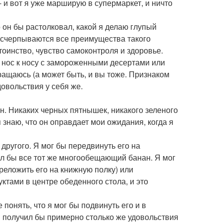
 - и вот я уже марширую в супермаркет, и ничто
о он бы растолковал, какой я делаю глупый
исчерпываются все преимущества такого
тоинство, чувство самоконтроля и здоровье.
ь нос к носу с замороженными десертами или
ращаюсь (а может быть, и вы тоже. Признаком
овольствия у себя же.
. Никаких черных пятнышек, никакого зеленого
знаю, что он оправдает мои ожидания, когда я
другого. Я мог бы передвинуть его на
ыл бы все тот же многообещающий банан. Я мог
реложить его на книжную полку) или
уктами в центре обеденного стола, и это
 понять, что я мог бы подвинуть его и в
 и получил бы примерно столько же удовольствия