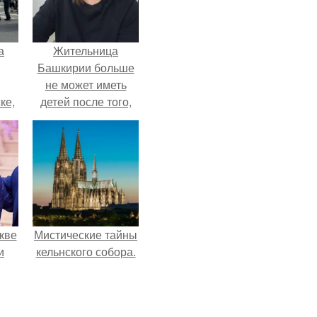
а
Жительница
Башкирии больше
не может иметь
ке,
детей после того,
8
как медики сделали
ей аборт на шестом
месяце
беременности и
оставили в матке
плаценту.
кве
Мистические тайны
и
кельнского собора.