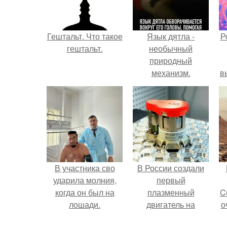
Гештальт. Что такое
Язык дятла -
Р
гештальт.
необычный
природный
механизм.
в
с
с
В участника сво
В России создали
ударила молния,
первый
когда он был на
плазменный
C
лошади.
двигатель на
о
криптоне.