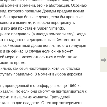
ый момент времени, это не абстракция. Осознаю
 Дэвид, которого прошлые Дэвиды предали всеми
о бы гораздо больше денег, если бы прошлые
еного и выпивки, или, если перетряхнуть
и игр для приставки Super Nintendo.
его предавали (а иногда помогали ему), когда
сят от мудрости и дисциплины сеймоментного
обы сеймоментный Дэвид понял, что его грядущая
к и он сейчас. В случае если он не может
ней мере, он может относиться к себе так же
⇨
какое-то время.
сильно, как себя настоящего, хотя бы столько
оступать правильно. В момент выбора дорожки
, проведенный в стэнфорде в конце 1960-х.
азали, что если они смогут не притрагиваться к
фирки, и вышли из комнаты. Треть детей
отали по две сладости. С тех пор эксперимент