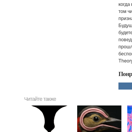
когда
том ч
призн
Будущ
будет
повед
прошл
беспо
Theory
Понр
Читайте также