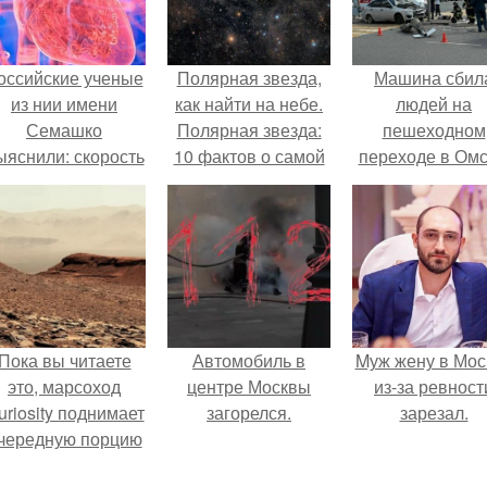
оссийские ученые
Полярная звезда,
Машина сбил
из нии имени
как найти на небе.
людей на
Семашко
Полярная звезда:
пешеходном
ыяснили: скорость
10 фактов о самой
переходе в Омс
тарения напрямую
известной звезде
пострадали 
зависит от
ночного неба.
человек.
остояния сосудов
и работы сердца.
Пока вы читаете
Автомобиль в
Mуж жену в Мос
это, марсоход
центре Москвы
из-за ревност
uriosity поднимает
загорелся.
зарезал.
чередную порцию
красной пыли. 6.