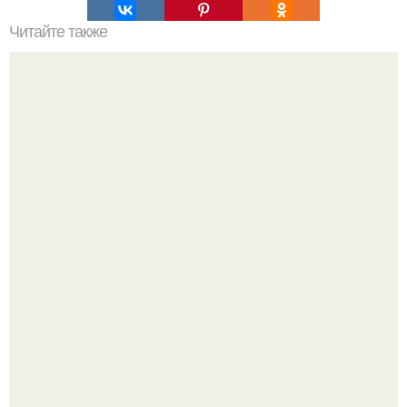
Читайте также
Мифические птицы. В мифологии разных стран большое
место занимают образы птиц.
9-Лeтний мaльчик из Москвы погиб во время вчерашней